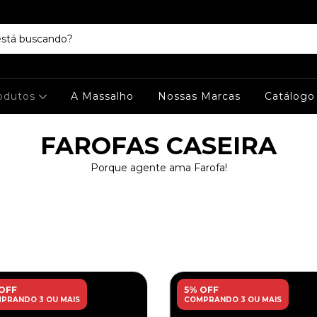
odutos
A Massalho
Nossas Marcas
Catálogo
FAROFAS CASEIRA
Porque agente ama Farofa!
OFF
5% OFF
PRANDO 3 OU MAIS
COMPRANDO 3 OU MAIS