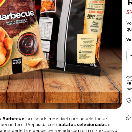
5
Vo
qu
Ve
FR
Na
s Barbecue
, um snack irresistível com aquele toque
arbecue tem. Preparada com
batatas selecionadas
e
rocância perfeita e depois temperada com um mix exclusivo