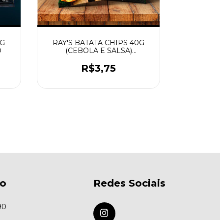
5G
RAY'S BATATA CHIPS 40G
RAY'S 
O
(CEBOLA E SALSA)
(CLAS
MASSALHO
R$3,75
to
Redes Sociais
90