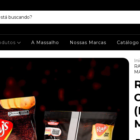
odutos
A Massalho
Nossas Marcas
Catálogo
Iní
RA
M