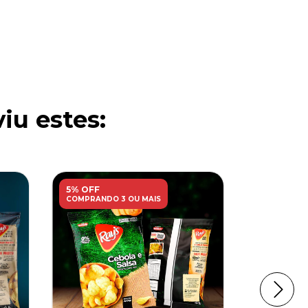
iu estes:
5% OFF
5% OFF
COMPRANDO 3 OU MAIS
COMPRANDO