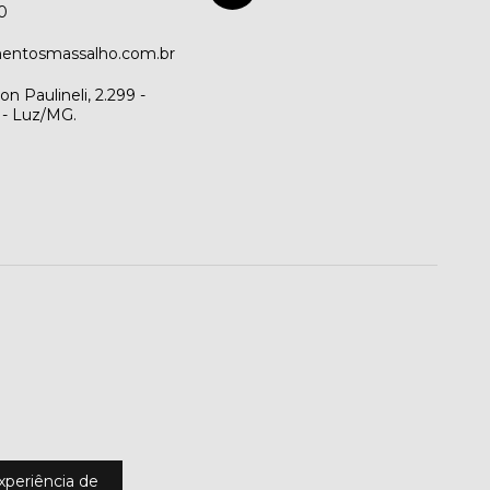
0
entosmassalho.com.br
n Paulineli, 2.299 -
 - Luz/MG.
experiência de