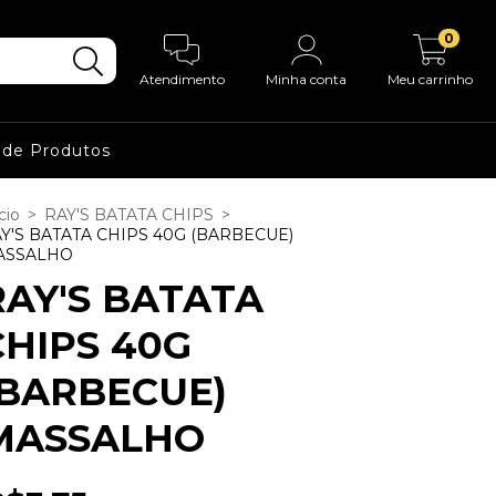
0
Atendimento
Minha conta
Meu carrinho
 de Produtos
cio
>
RAY'S BATATA CHIPS
>
Y'S BATATA CHIPS 40G (BARBECUE)
ASSALHO
RAY'S BATATA
CHIPS 40G
(BARBECUE)
MASSALHO