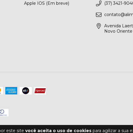
Apple IOS (Em breve)
(37) 3421-904
contato@alim
Avenida Laerto
Novo Oriente
or este site
você aceita o uso de cookies
para agilizar a sua 