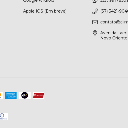
Google Android
55379917850
Apple IOS (Em breve)
(37) 3421-904
contato@alim
Avenida Laerto
Novo Oriente