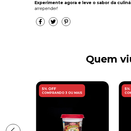
Experimente agora e leve o sabor da culiná
arrepender!
Quem viu
5% OFF
5%
COMPRANDO 3 OU MAIS
COM