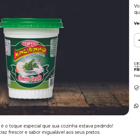
Vo
qu
Ve
FR
Na
é o toque especial que sua cozinha estava pedindo!
 frescor e sabor inigualável aos seus pratos.