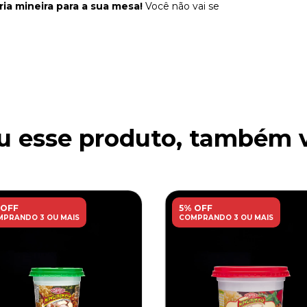
ria mineira para a sua mesa!
Você não vai se
 esse produto, também v
 OFF
5% OFF
PRANDO 3 OU MAIS
COMPRANDO 3 OU MAIS