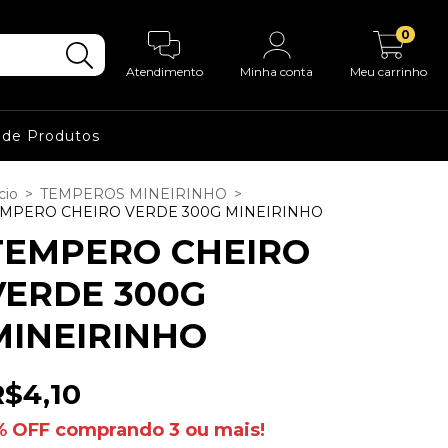
0
Atendimento
Minha conta
Meu carrinho
 de Produtos
cio
>
TEMPEROS MINEIRINHO
>
MPERO CHEIRO VERDE 300G MINEIRINHO
TEMPERO CHEIRO
VERDE 300G
MINEIRINHO
R$4,10
% OFF comprando 3 ou mais!