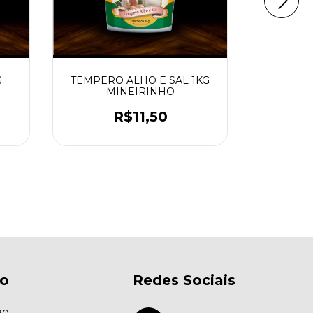
G
TEMPERO ALHO E SAL 1KG
TEMPERO
MINEIRINHO
M
R$11,50
to
Redes Sociais