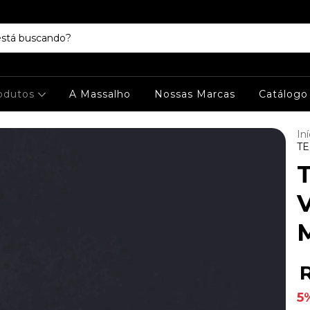
odutos
A Massalho
Nossas Marcas
Catálogo
Iní
TE
5