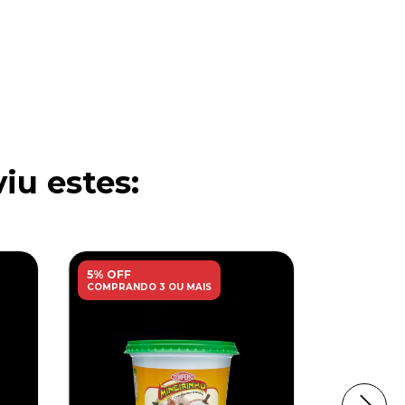
iu estes:
5% OFF
5% OFF
COMPRANDO 3 OU MAIS
COMPRANDO