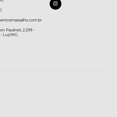
90
0
entosmassalho.com.br
n Paulineli, 2.299 -
 - Luz/MG.