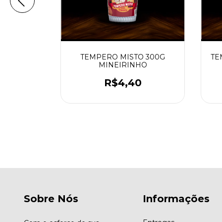
O 1KG
TEMPERO MISTO 300G
TE
HO
MINEIRINHO
0
R$4,40
Sobre Nós
Informações